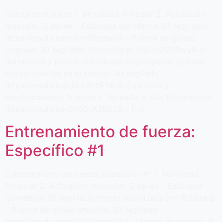
Fuerza post parto 1. Movilidad Articular 2. Activación
muscular: 2 series – Estocada Isométrica 30 seg/ lado
https://youtu.be/p3mHIEp6ekQ – Puente de gluteo
unipodal 30 seg/lado https://youtu.be/oh2OP9wyX-o –
Retracción y protracción desde cuadrupedia (puedes
apoyar rodillas en el sueñlo) 30 seg/lado
https://youtu.be/-bLx0lr5FYA 3. Equilibrio y
estabilizadores: 3 series – Setadilla a silla 10 reps/lado
https://youtu.be/0hSQyAZB028 – […]
Entrenamiento de fuerza:
Específico #1
Entrenamiento de fuerza: Específico #1 1. Movilidad
Articular 2. Activación muscular: 2 series – Estocada
Isométrica 30 seg/ lado https://youtu.be/p3mHIEp6ekQ
– Puente de gluteo unipodal 30 seg/lado
https://youtu.be/oh2OP9wyX-o 3. Técnica de carrera: 3