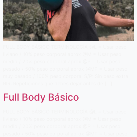
FULL BODY BÁSICO TERMINOLOGÍA @L = Usar peso
liviano / 10% peso corporal aprox @M = Usar peso
medio / 20% peso corporal aprox @P = Usar peso
pesado / 50% peso corporal aprox @MP = Usar peso
muy pesado / 100% peso corporal S/P: Sin peso extra
RIR: Repeticiones que debes dejar antes de […]
Full Body Básico
FULL BODY BÁSICO TERMINOLOGÍA @L = Usar peso
liviano / 10% peso corporal aprox @M = Usar peso
medio / 20% peso corporal aprox @P = Usar peso
pesado / 50% peso corporal aprox @MP = Usar peso