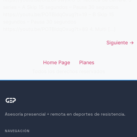
series – A Skip 15 segundos – Pausa 30 segundos
https://youtu.be/POTBidqOxug?t=19 – B Skip 15
segundos – Pausa 30 segundos
https://youtu.be/POTBidqOxug?t=89 4. Multi […]
Siguiente
→
Home Page
Planes
Todos los derechos reservados
Asesoría presencial + remota en deportes de resistencia.
NAVEGACIÓN