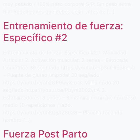
muy pesado / 100% peso corporal S/P: Sin peso extra
RIR: Repeticiones que debes dejar antes de […]
Entrenamiento de fuerza:
Específico #2
Entrenamiento de fuerza: Específico #2 1. Movilidad
Articular 2. Activación muscular: 2 series – Estocada
Isométrica 30 seg/ lado https://youtu.be/p3mHIEp6ekQ
– Puente de gluteo unipodal 30 seg/lado
https://youtu.be/oh2OP9wyX-o 3. Mano codo 20
seg/lado https://youtu.be/Pbym2002vuA 3.
Estabilizadores: 3 series – Sentadilla en un pie con peso
medio 10 repeticiones / lado.
https://youtu.be/0hSQyAZB028 – Plancha tocando
hombro […]
Fuerza Post Parto