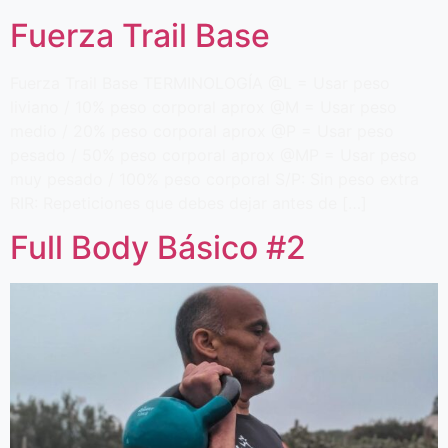
Fuerza Trail Base
Fuerza Trail Base TERMINOLOGÍA @L = Usar peso
liviano / 10% peso corporal aprox @M = Usar peso
medio / 20% peso corporal aprox @P = Usar peso
pesado / 50% peso corporal aprox @MP = Usar peso
muy pesado / 100% peso corporal S/P: Sin peso extra
RIR: Repeticiones que debes dejar antes de […]
Full Body Básico #2