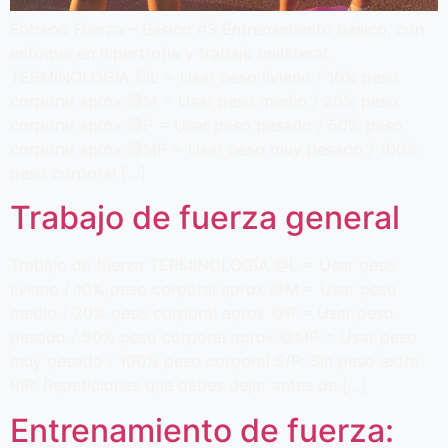
Entreno Fuerza – Básico #3 Entrenamiento básico, con
enfoque en hipertrofia y trabajo unilateral.
TERMINOLOGÍA @L = Usar peso liviano / 10% peso
corporal aprox @M = Usar peso medio / 20% peso
corporal aprox @P = Usar peso pesado / 50% peso
corporal aprox @MP = Usar peso muy pesado / 100%
peso corporal […]
Trabajo de fuerza general
Trabajo de fuerza TERMINOLOGÍA @L = Usar peso
liviano / 10% peso corporal aprox @M = Usar peso
medio / 20% peso corporal aprox @P = Usar peso
pesado / 50% peso corporal aprox @MP = Usar peso
muy pesado / 100% peso corporal S/P: Sin peso extra
RIR: Repeticiones que debes dejar antes de […]
Entrenamiento de fuerza: