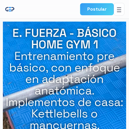
Postular
E. FUERZA - BÁSICO
HOME GYM 1
Entrenamiento pre
básico, con enfoque
en adaptación
anatómica.
Implementos de casa:
Kettlebells o
mancuernas.